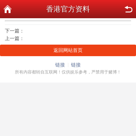
香港官方资料
下一篇：
上一篇：
返回网站首页
链接
链接
所有内容都转自互联网！仅供娱乐参考，严禁用于赌博！