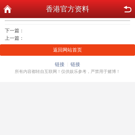
香港官方资料
下一篇：
上一篇：
返回网站首页
链接
链接
所有内容都转自互联网！仅供娱乐参考，严禁用于赌博！