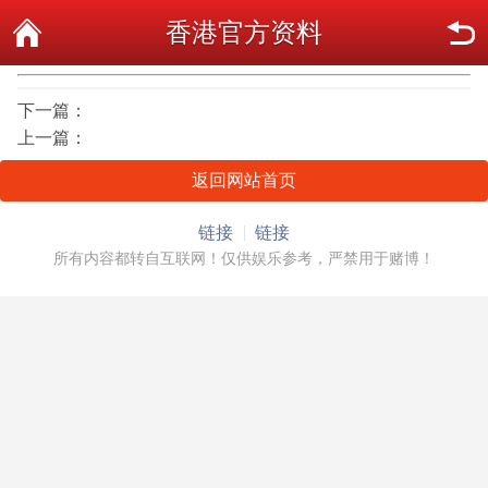
香港官方资料
下一篇：
上一篇：
返回网站首页
链接
链接
所有内容都转自互联网！仅供娱乐参考，严禁用于赌博！