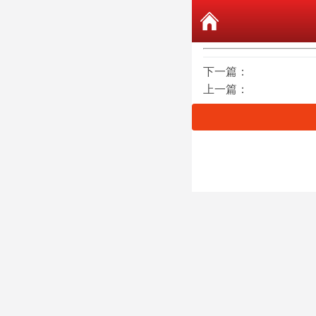
下一篇：
上一篇：