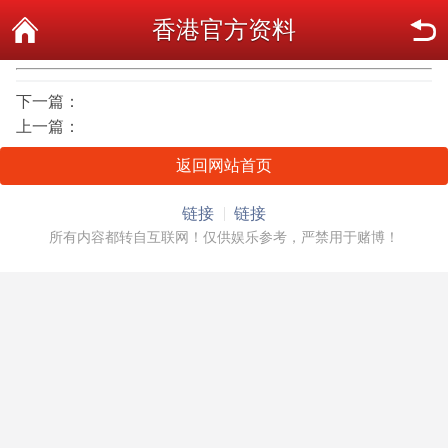
香港官方资料
下一篇：
上一篇：
返回网站首页
链接
链接
所有内容都转自互联网！仅供娱乐参考，严禁用于赌博！