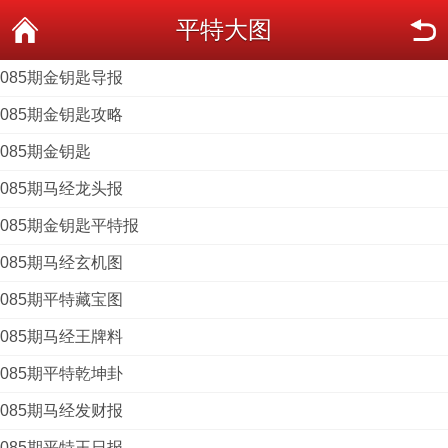
平特大图
085期金钥匙导报
085期金钥匙攻略
085期金钥匙
085期马经龙头报
085期金钥匙平特报
085期马经玄机图
085期平特藏宝图
085期马经王牌料
085期平特乾坤卦
085期马经发财报
085期平特王日报