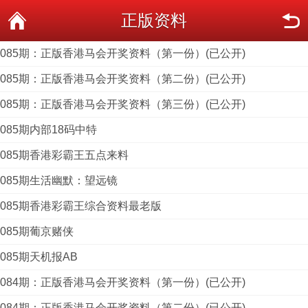
正版资料
085期：正版香港马会开奖资料（第一份）(已公开)
085期：正版香港马会开奖资料（第二份）(已公开)
085期：正版香港马会开奖资料（第三份）(已公开)
085期内部18码中特
085期香港彩霸王五点来料
085期生活幽默：望远镜
085期香港彩霸王综合资料最老版
085期葡京赌侠
085期天机报AB
084期：正版香港马会开奖资料（第一份）(已公开)
084期：正版香港马会开奖资料（第二份）(已公开)