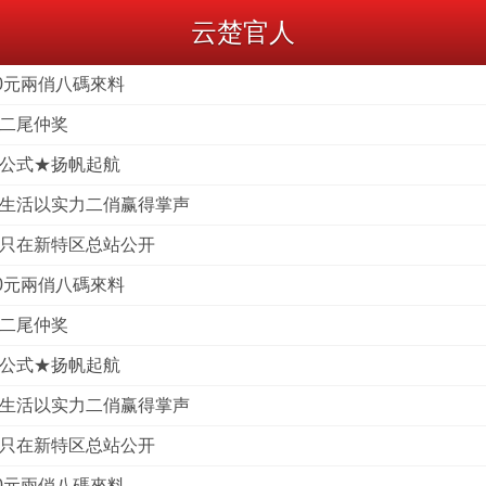
云楚官人
00元兩俏八碼來料
人二尾仲奖
人公式★扬帆起航
心生活以实力二俏赢得掌声
俏只在新特区总站公开
00元兩俏八碼來料
人二尾仲奖
人公式★扬帆起航
心生活以实力二俏赢得掌声
俏只在新特区总站公开
00元兩俏八碼來料