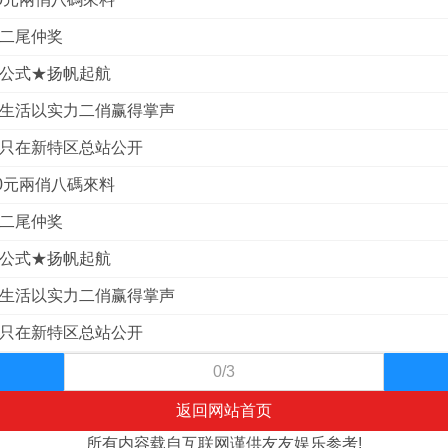
人二尾仲奖
人公式★扬帆起航
心生活以实力二俏赢得掌声
俏只在新特区总站公开
00元兩俏八碼來料
人二尾仲奖
人公式★扬帆起航
心生活以实力二俏赢得掌声
俏只在新特区总站公开
0/3
返回网站首页
所有内容载自互联网谨供友友娱乐参考!