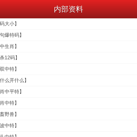
内部资料
特码大小】
一句爆特码】
必中生肖】
杀12码】
单双中特】
买什么开什么】
①肖中平特】
六肖中特】
家畜野兽】
一波中特】
三头中特】