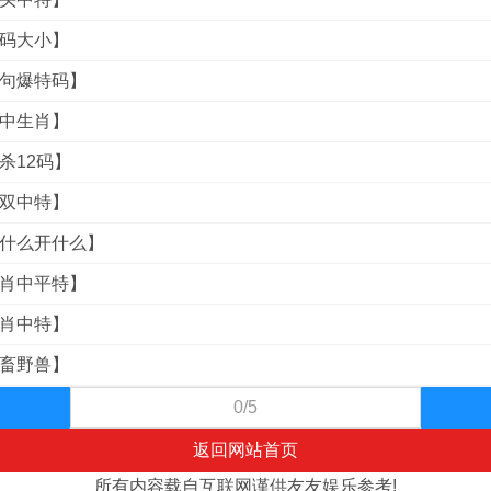
特码大小】
一句爆特码】
必中生肖】
杀12码】
单双中特】
买什么开什么】
①肖中平特】
六肖中特】
家畜野兽】
0/5
返回网站首页
所有内容载自互联网谨供友友娱乐参考!