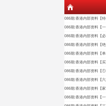
086期:香港内部资料【
086期:香港内部资料【
086期:香港内部资料【
086期:香港内部资料【绝
086期:香港内部资料【
086期:香港内部资料【
086期:香港内部资料【
086期:香港内部资料【
086期:香港内部资料【
086期:香港内部资料【
086期:香港内部资料【